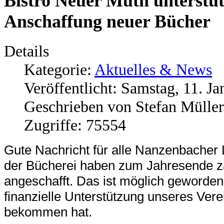
Bistro Neuer Muth unterstüt
Anschaffung neuer Bücher
Details
Kategorie:
Aktuelles & News
Veröffentlicht: Samstag, 11. J
Geschrieben von Stefan Müller
Zugriffe: 75554
Gute
Nachricht für alle Nanzenba
cher
der Bücherei haben zum
J
ahresende z
angeschafft. Das ist mög
lich geworde
finanzielle Unterstützung unseres
Vere
bekom
men hat.