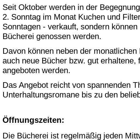
Seit Oktober werden in der Begegnung
2. Sonntag im Monat Kuchen und Filterk
Sonntagen - verkauft, sondern können 
Bücherei genossen werden.
Davon können
neben der
monatlich
en 
auch
neue
Bücher
bzw. gut erhaltene,
angeboten wer
den.
Das Angebot
reicht
von
spannenden T
Unterhaltung
sroman
e bis zu
den belie
Ö
f
fnungsz
eiten:
Die Büch
erei ist regelmäß
ig je
den Mit