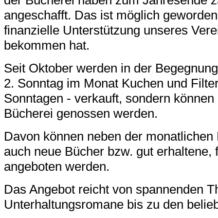
der Bücherei haben zum
J
ahresende z
angeschafft. Das ist mög
lich geworde
finanzielle Unterstützung unseres
Vere
bekom
men hat.
Seit Oktober werden in der Begegnung
2. Sonntag im Monat Kuchen und Filterk
Sonntagen - verkauft, sondern können 
Bücherei genossen werden.
Davon können
neben der
monatlich
en 
auch
neue
Bücher
bzw. gut erhaltene,
angeboten wer
den.
Das Angebot
reicht
von
spannenden T
Unterhaltung
sroman
e bis zu
den belie