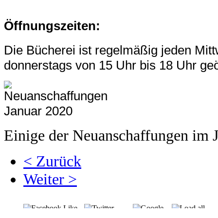
Ö
f
fnungsz
eiten:
Die Büch
erei ist regelmäß
ig je
den Mit
donne
rstags von 15
Uhr bis 18 Uhr geö
Einige der Neuanschaffungen im 
< Zurück
Weiter >